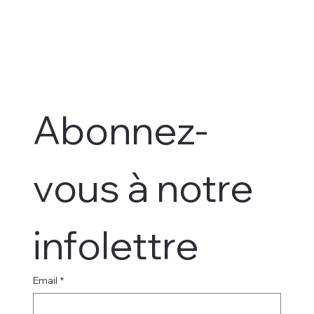
Sujet
Message
Envoyer
Mailles et causeries
105F, rue St Louis
Montmagny,QC
G5V 1N2
367-383-1112
info@maillesetcauseries.ca