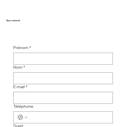
1 avr. 2024
Les médias en parlent
Mailles et Causeries ouvrira
prochainement ses portes
Un nouveau commerce pour les passionnés du tricot ouvrira
ses portes le 1er mai sur la rue St-Louis à Montmagny