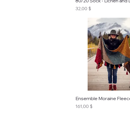
80/20 Sock - Lichen and 
Prix
32,00 $
Ensemble Moraine Fleec
Prix
161,00 $