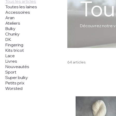
Tous
Tous les articles
Toutes les laines
Accessoires
Aran
Ateliers
Découvrez notre v
Bulky
Chunky
DK
Fingering
Kits tricot
Lace
Livres
64 articles
Nouveautés
Sport
Super bulky
Petits prix
Worsted