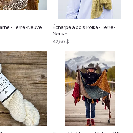
arne - Terre-Neuve
Écharpe à pois Polka - Terre-
Neuve
Prix
42,50 $