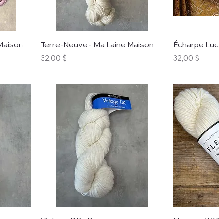
Maison
Terre-Neuve - Ma Laine Maison
Écharpe Luc
Prix
Prix
32,00 $
32,00 $