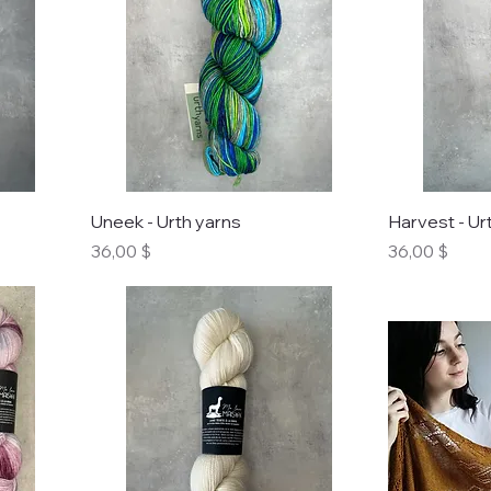
Uneek - Urth yarns
Harvest - Ur
Prix
Prix
36,00 $
36,00 $