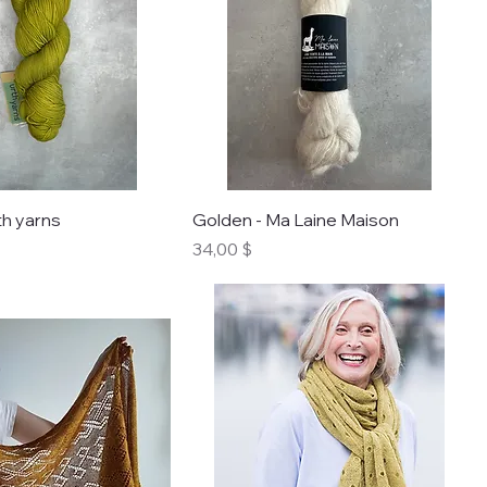
th yarns
Golden - Ma Laine Maison
Prix
34,00 $