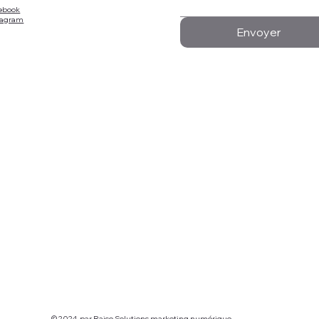
ebook
tagram
Envoyer
© 2024, par
Raise Solutions marketing numérique