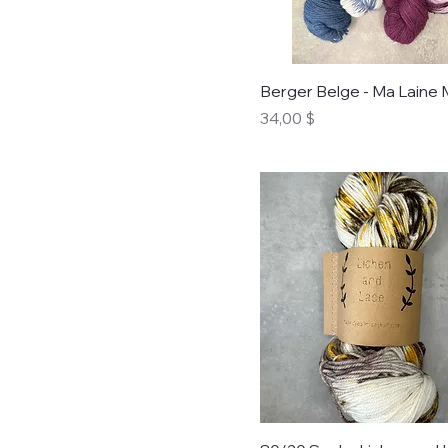
Berger Belge - Ma Laine 
Prix
34,00 $