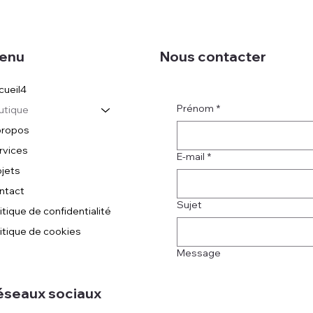
Nous contacter
enu
cueil4
Prénom
*
utique
propos
rvices
E-mail
*
ojets
ntact
Sujet
itique de confidentialité
litique de cookies
Message
éseaux sociaux