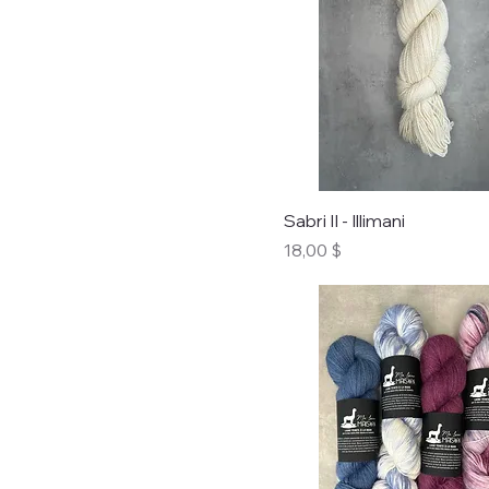
Sabri II - Illimani
Prix
18,00 $