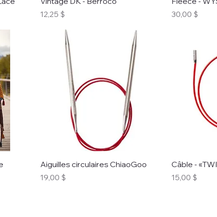
Lace
Vintage DK - Berroco
Fleece - WY
Prix
Prix
12,25 $
30,00 $
e
Aiguilles circulaires ChiaoGoo
Câble - «TW
Prix
Prix
19,00 $
15,00 $