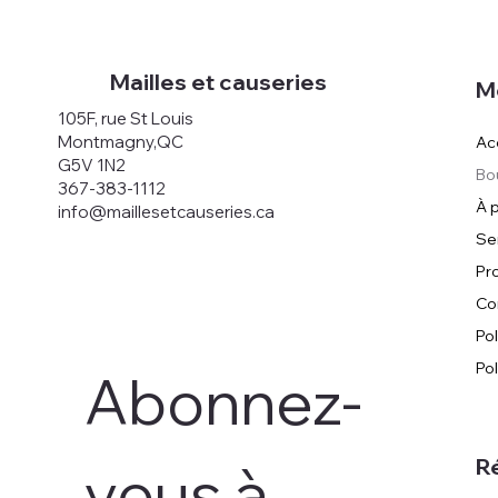
Mailles et causeries
M
105F, rue St Louis
Montmagny,QC
Ac
G5V 1N2
Bo
367-383-1112
À 
info@maillesetcauseries.ca
Se
Pr
Co
Pol
Po
Abonnez-
R
vous à 