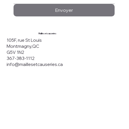
Envoyer
Mailles et causeries
105F, rue St Louis
Montmagny,QC
G5V 1N2
367-383-1112
info@maillesetcauseries.ca