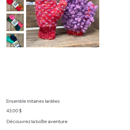
Ensemble mitaines lardées
Prix
43,00 $
Découvrez la boîte aventure