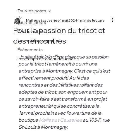
Tous les posts
Mailles et causeries
1 mai 2024
1 min de lecture
Tous les posts
Pour la passion du tricot et
Découvertes
des rencontres
Les médias en parlent
Évènements
Josée était loin d'imaginer que sa passion 
Les coups de coeur de Josée
pour le tricot l'amènerait à ouvrir une 
entreprise à Montmagny. C'est ce qui s'est 
effectivement produit! Au fil des 
rencontres et des initiatives ralliant des 
adeptes de tricot, son engouement pour 
ce savoir-faire s'est transformé en projet 
entrepreneurial qui se concrétisera le 
1er mai prochain avec l'ouverture de la 
boutique 
Mailles et Causeries
 au 105-F, rue 
St-Louis à Montmagny.