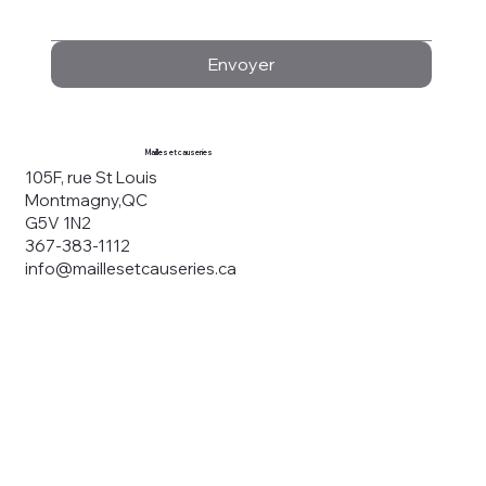
Envoyer
Mailles et causeries
105F, rue St Louis
Montmagny,QC
G5V 1N2
367-383-1112
info@maillesetcauseries.ca