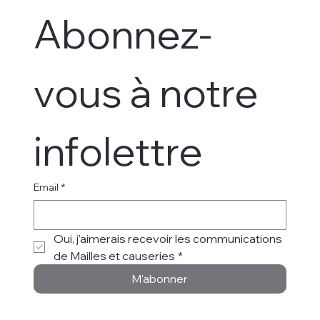
Abonnez-
vous à notre 
infolettre
Email
*
Oui, j'aimerais recevoir les communications 
de Mailles et causeries
*
M'abonner