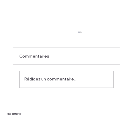
Commentaires
Rédigez un commentaire...
Mailles et causeries, pas qu'une
boutique de laine
Nous contacter