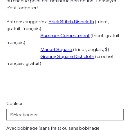
où chaque point est défini à la perfection. L'essayer
c'est l'adopter!
Patrons suggérés:
Brick Stitch Dishcloth
(tricot,
gratuit, français)
Summer Commitment
(tricot, gratuit,
français)
Market Square
(tricot, anglais, $)
Granny Square Dishcloth
(crochet,
français, gratuit)
Couleur
Avec bobinage (sans frais) ou sans bobinage