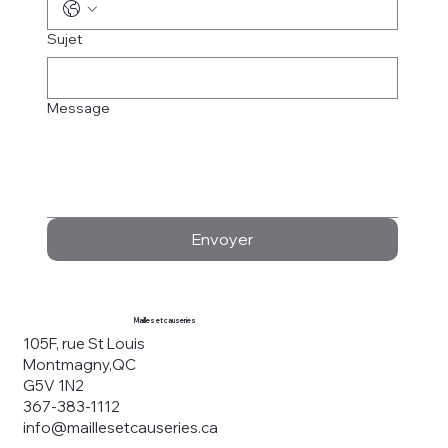
Sujet
Message
Envoyer
Mailles et causeries
105F, rue St Louis
Montmagny,QC
G5V 1N2
367-383-1112
info@maillesetcauseries.ca