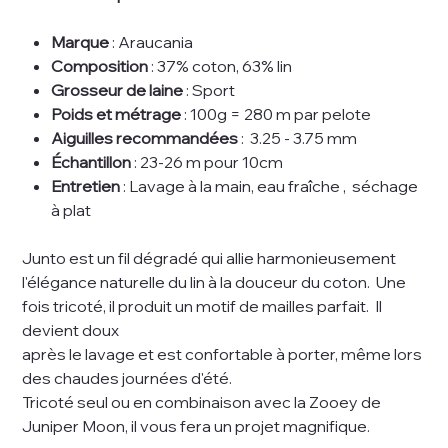
Marque
: Araucania
Composition
: 37% coton, 63% lin
Grosseur de laine
: Sport
Poids et métrage
: 100g = 280 m par pelote
Aiguilles recommandées
: 3.25 - 3.75 mm
Échantillon
: 23-26 m pour 10cm
Entretien
: Lavage à la main, eau fraîche , séchage
à plat
Junto est un fil dégradé qui allie harmonieusement
l'élégance naturelle du lin à la douceur du coton. Une
fois tricoté, il produit un motif de mailles parfait. Il
devient doux
après le lavage et est confortable à porter, même lors
des chaudes journées d'été.
Tricoté seul ou en combinaison avec la Zooey de
Juniper Moon, il vous fera un projet magnifique.